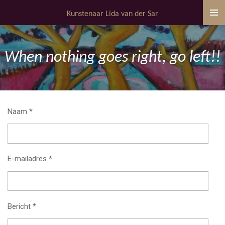
Ga
Kunstenaar Lida van der Sar
direct
naar
de
When nothing goes right, go left!!
hoofdinhoud
Naam *
E-mailadres *
Bericht *