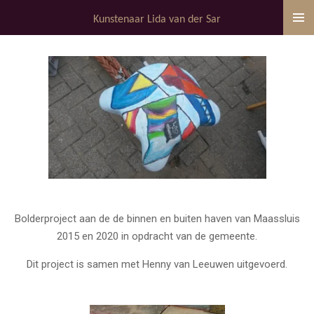
Ga
Kunstenaar Lida van der Sar
direct
naar
de
hoofdinhoud
Bolderproject aan de de binnen en buiten haven van Maassluis
2015 en 2020 in opdracht van de gemeente.
Dit project is samen met Henny van Leeuwen uitgevoerd.